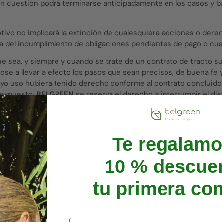
o en cuestión podrá terminarse anticipadamente en los casos y ba
otivo no implicará la extinción de cualesquiera acciones o dere
 del incumplimiento de obligaciones pendientes de pago o cuale
que sea, y siempre y cuando se trate de un contrato de tracto su
e a llevar a efecto los pasos que sean precisos, de buena fe y
yo uso hubiera tenido derecho conforme al contrato concluido. 
s expuesto,
BELGREEN
se reserva el derecho a interrumpir el dis
adquirido tenga una naturaleza digital y tangible al mismo tiem
 mantendrá actualizada hasta el momento en que se publique la nu
hasta el momento en que se publique la nueva edición, independ
Te regalamo
o tenga naturaleza renovable o no existan ediciones periódicas
esde la fecha de contratación del producto/servicio.
10 % descuen
DUSTRIAL.
tu primera co
 contenidos, información y datos proporcionados junto con ello
gidos como una creación u obra intelectual. Su utilización o e
nicación pública, transformación, explotación o de remuneració
Email