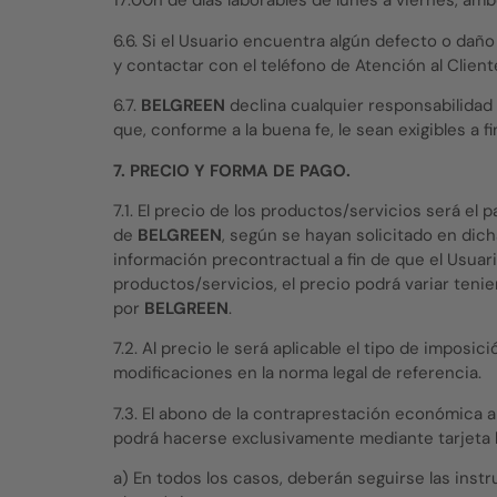
17:00h de días laborables de lunes a viernes, amb
6.6. Si el Usuario encuentra algún defecto o daño
y contactar con el teléfono de Atención al Clien
6.7.
BELGREEN
declina cualquier responsabilidad 
que, conforme a la buena fe, le sean exigibles a f
7. PRECIO Y FORMA DE PAGO.
7.1. El precio de los productos/servicios será el
de
BELGREEN
, según se hayan solicitado en dic
información precontractual a fin de que el Usuari
productos/servicios, el precio podrá variar teni
por
BELGREEN
.
7.2. Al precio le será aplicable el tipo de impo
modificaciones en la norma legal de referencia.
7.3. El abono de la contraprestación económica a
podrá hacerse exclusivamente mediante tarjeta b
a) En todos los casos, deberán seguirse las ins