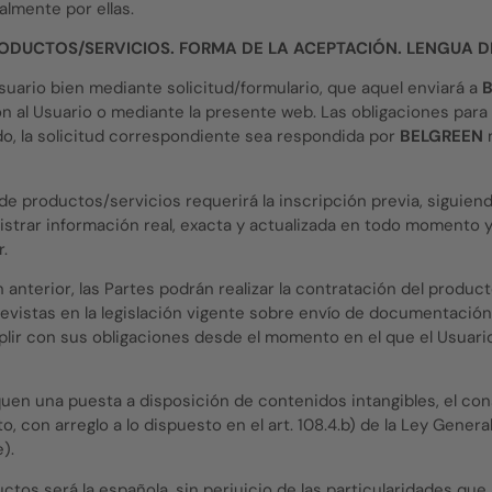
almente por ellas.
ODUCTOS/SERVICIOS. FORMA DE LA ACEPTACIÓN. LENGUA 
Usuario bien mediante solicitud/formulario, que aquel enviará a
ión al Usuario o mediante la presente web. Las obligaciones pa
do, la solicitud correspondiente sea respondida por
BELGREEN
m
n de productos/servicios requerirá la inscripción previa, siguien
strar información real, exacta y actualizada en todo momento y
.
anterior, las Partes podrán realizar la contratación del produc
revistas en la legislación vigente sobre envío de documentación
plir con sus obligaciones desde el momento en el que el Usuar
quen una puesta a disposición de contenidos intangibles, el co
o, con arreglo a lo dispuesto en el art. 108.4.b) de la Ley Gene
).
ctos será la española, sin perjuicio de las particularidades que