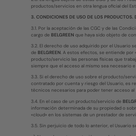
productos/servicios en otra lengua oficial del Es
3. CONDICIONES DE USO DE LOS PRODUCTOS. 
3.1. Por la aceptación de las CGC y de las Condic
cargo de
BELGREEN
que haya sido objeto de con
3.2. El derecho de uso adquirido por el Usuario s
de
BELGREEN
. A estos efectos, se entiende por 
producto/servicio las personas físicas que trab
siempre que el acceso al mismo sea necesario e 
3.3. Si el derecho de uso sobre el producto/serv
contratado por cuenta y riesgo del Usuario, es r
técnicos necesarios para poder tener acceso al
3.4. En el caso de un producto/servicio de
BELG
información determinada de su propiedad o sobre
«cloud» en los sistemas de un prestador de serv
3.5. Sin perjuicio de todo lo anterior, el Usuar