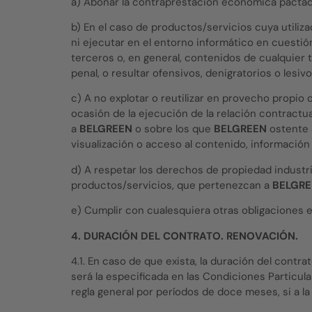
a) Abonar la contraprestación económica pactada
b) En el caso de productos/servicios cuya utiliza
ni ejecutar en el entorno informático en cuest
terceros o, en general, contenidos de cualquier t
penal, o resultar ofensivos, denigratorios o lesiv
c) A no explotar o reutilizar en provecho propio
ocasión de la ejecución de la relación contractu
a
BELGREEN
o sobre los que
BELGREEN
ostente a
visualización o acceso al contenido, información
d) A respetar los derechos de propiedad industria
productos/servicios, que pertenezcan a
BELGRE
e) Cumplir con cualesquiera otras obligaciones 
4. DURACIÓN DEL CONTRATO. RENOVACIÓN.
4.1. En caso de que exista, la duración del cont
será la especificada en las Condiciones Particu
regla general por períodos de doce meses, si a l