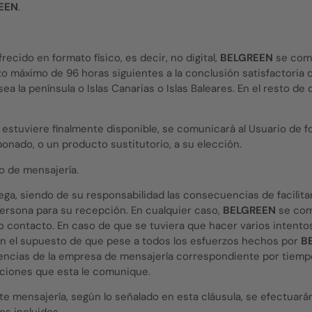
EEN
.
recido en formato físico, es decir, no digital,
BELGREEN
se comp
zo máximo de 96 horas siguientes a la conclusión satisfactoria 
ea la península o Islas Canarias o Islas Baleares. En el resto de
no estuviere finalmente disponible, se comunicará al Usuario de 
bonado, o un producto sustitutorio, a su elección.
o de mensajería.
ntrega, siendo de su responsabilidad las consecuencias de facil
ersona para su recepción. En cualquier caso,
BELGREEN
se comp
io contacto. En caso de que se tuviera que hacer varios intentos
 En el supuesto de que pese a todos los esfuerzos hechos por
B
encias de la empresa de mensajería correspondiente por tiempo
iciones que esta le comunique.
 mensajería, según lo señalado en esta cláusula, se efectuarán 