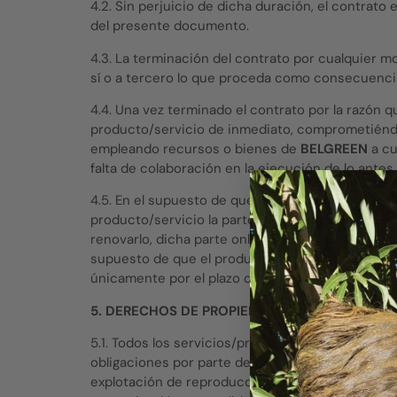
4.2. Sin perjuicio de dicha duración, el contrat
del presente documento.
4.3. La terminación del contrato por cualquier m
sí o a tercero lo que proceda como consecuencia
4.4. Una vez terminado el contrato por la razón 
producto/servicio de inmediato, comprometiéndos
empleando recursos o bienes de
BELGREEN
a cu
falta de colaboración en la ejecución de lo ante
4.5. En el supuesto de que el producto/servicio 
producto/servicio la parte accesible en línea se
renovarlo, dicha parte online estará disponible 
supuesto de que el producto/servicio adquirido n
únicamente por el plazo de 1 (un) año a contar d
5. DERECHOS DE PROPIEDAD INTELECTUAL E IN
5.1. Todos los servicios/productos, así como los
obligaciones por parte de
BELGREEN
están prote
explotación de reproducción, distribución, comu