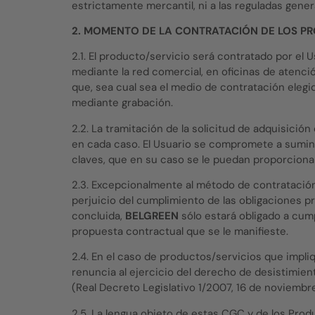
estrictamente mercantil, ni a las reguladas gener
2. MOMENTO DE LA CONTRATACIÓN DE LOS PR
2.1. El producto/servicio será contratado por el 
mediante la red comercial, en oficinas de atenc
que, sea cual sea el medio de contratación elegi
mediante grabación.
2.2. La tramitación de la solicitud de adquisició
en cada caso. El Usuario se compromete a sumini
claves, que en su caso se le puedan proporcionar
2.3. Excepcionalmente al método de contratación 
perjuicio del cumplimiento de las obligaciones p
concluida,
BELGREEN
sólo estará obligado a cum
propuesta contractual que se le manifieste.
2.4. En el caso de productos/servicios que impli
renuncia al ejercicio del derecho de desistimient
(Real Decreto Legislativo 1/2007, 16 de noviembre
2.5. La lengua objeto de estas CGC y de los Produ