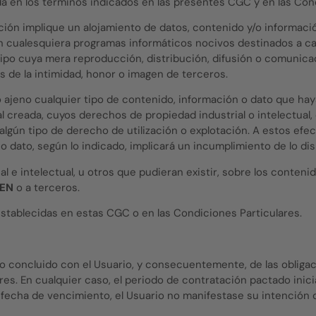
 en los términos indicados en las presentes CGC y en las Cond
ción implique un alojamiento de datos, contenido y/o información
ión cualesquiera programas informáticos nocivos destinados a 
ipo cuya mera reproducción, distribución, difusión o comunicació
os de la intimidad, honor o imagen de terceros.
 o ajeno cualquier tipo de contenido, información o dato que h
al creada, cuyos derechos de propiedad industrial o intelectua
lgún tipo de derecho de utilización o explotación. A estos efect
 o dato, según lo indicado, implicará un incumplimiento de lo di
l e intelectual, u otros que pudieran existir, sobre los conteni
EN
o a terceros.
establecidas en estas CGC o en las Condiciones Particulares.
rato concluido con el Usuario, y consecuentemente, de las oblig
lares. En cualquier caso, el periodo de contratación pactado in
a fecha de vencimiento, el Usuario no manifestase su intención 