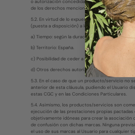
o autorización concedida por
BELGREEN
, como l
de los derechos mencionados tendrá el significado
5.2. En virtud de lo expuesto,
BELGREEN
únicamen
(puesta a disposición) a los contenidos protegid
a) Tiempo: según la duración de los servicios/pro
b) Territorio: España.
c) Posibilidad de ceder a terceros los derechos l
d) Otros derechos autorizados: estrictamente lo
5.3. En el caso de que un producto/servicio no se
anterior de esta cláusula, pudiendo el Usuario d
estas CGC y en las Condiciones Particulares.
5.4. Asimismo, los productos/servicios son come
ejecución de las prestaciones propias pactadas
objetivamente idóneas para crear la asociación
de confusión con dichas marcas. Ninguna previs
el uso de sus marcas al Usuario para cualquier t