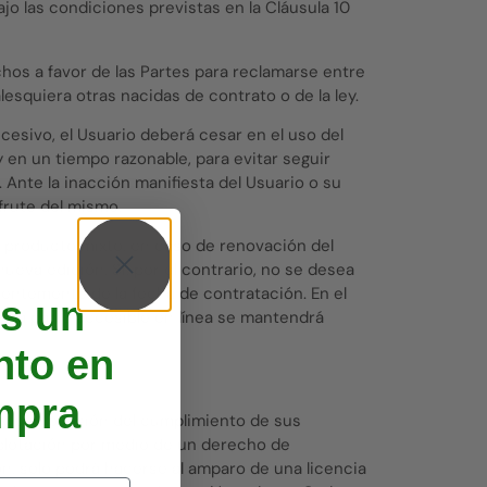
jo las condiciones previstas en la Cláusula 10
chos a favor de las Partes para reclamarse entre
squiera otras nacidas de contrato o de la ley.
cesivo, el Usuario deberá cesar en el uso del
 en un tiempo razonable, para evitar seguir
Ante la inacción manifiesta del Usuario o su
frute del mismo.
po producto mixto, en caso de renovación del
eva edición. Si, por el contrario, no se desea
ientemente de la fecha de contratación. En el
s un
, la parte accesible en línea se mantendrá
to en
mpra
s y con ocasión del cumplimiento de sus
xplotación por medio de un derecho de
n, solo podrá hacerse al amparo de una licencia