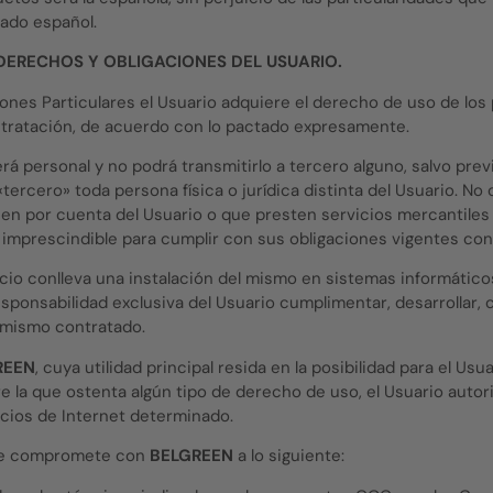
tado español.
DERECHOS Y OBLIGACIONES DEL USUARIO.
iones Particulares el Usuario adquiere el derecho de uso de los 
tratación, de acuerdo con lo pactado expresamente.
erá personal y no podrá transmitirlo a tercero alguno, salvo pre
«tercero» toda persona física o jurídica distinta del Usuario. N
ajen por cuenta del Usuario o que presten servicios mercantile
imprescindible para cumplir con sus obligaciones vigentes con 
icio conlleva una instalación del mismo en sistemas informático
esponsabilidad exclusiva del Usuario cumplimentar, desarrollar,
 mismo contratado.
REEN
, cuya utilidad principal resida en la posibilidad para el Us
 la que ostenta algún tipo de derecho de uso, el Usuario autor
icios de Internet determinado.
io se compromete con
BELGREEN
a lo siguiente: