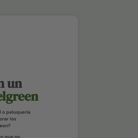
n un
elgreen
d o peluquería
orar los
reen?
en que no