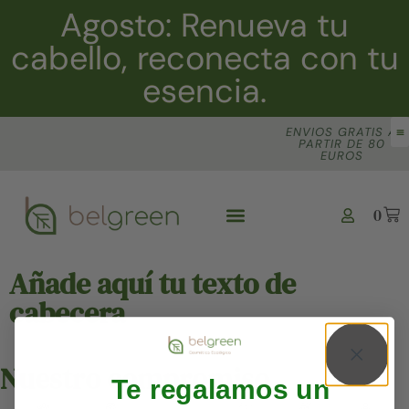
Agosto: Renueva tu
cabello, reconecta con tu
esencia.
ENVIOS GRATIS A
PARTIR DE 80
EUROS
0
Añade aquí tu texto de
cabecera
Nuestro compromiso
Te regalamos un